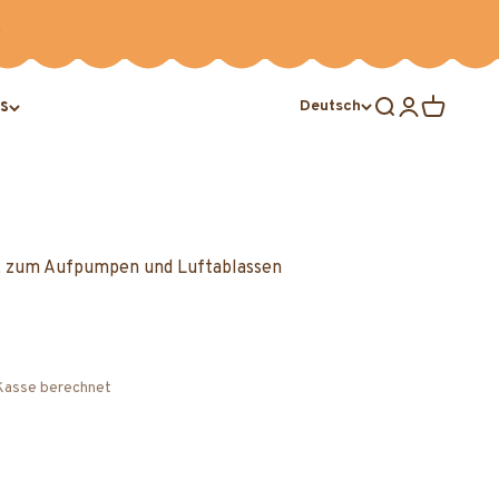
s
Suche öffnen
Kundenkonto
Warenkor
Deutsch
e, zum Aufpumpen und Luftablassen
Kasse berechnet