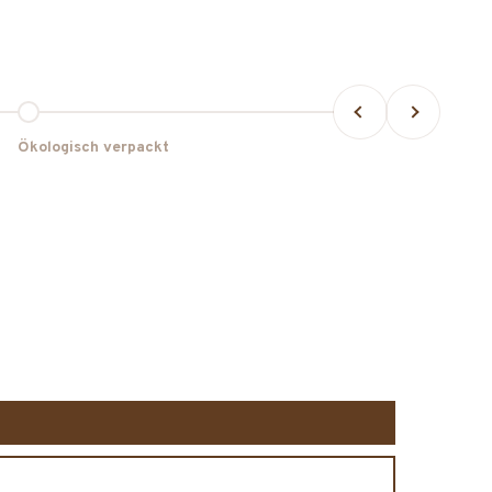
Zurück
Vor
Gehe zu Element 4
Ökologisch verpackt