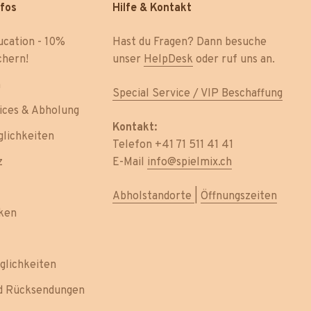
nfos
Hilfe & Kontakt
ucation - 10%
Hast du Fragen? Dann besuche
chern!
unser
HelpDesk
oder ruf uns an.
h
Special Service / VIP Beschaffung
ices & Abholung
Kontakt:
lichkeiten
Telefon +41 71 511 41 41
z
E-Mail
info@spielmix.ch
Abholstandorte
|
Öffnungszeiten
ken
glichkeiten
nd Rücksendungen