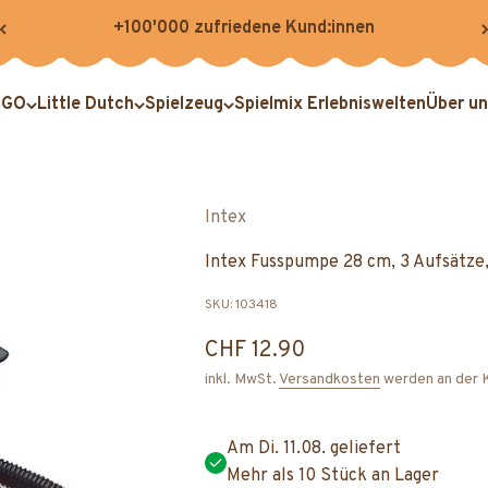
+100'000 zufriedene Kund:innen
EGO
Little Dutch
Spielzeug
Spielmix Erlebniswelten
Über un
Intex
Intex Fusspumpe 28 cm, 3 Aufsätz
SKU: 103418
Angebot
CHF 12.90
inkl. MwSt.
Versandkosten
werden an der 