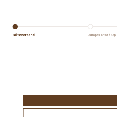
Gehe zu Element 1
Gehe zu Eleme
Blitzversand
Junges Start-Up